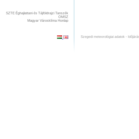
SZTE Éghajlattani és Tájföldrajzi Tanszék
OMSZ
Magyar Városklíma Honlap
Szegedi meteorológiai adatok - Időjárá