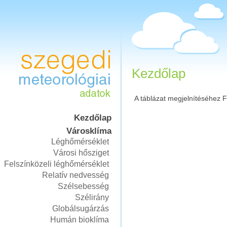
Kezdőlap
A táblázat megjelnítéséhez 
Kezdőlap
Városklíma
Léghőmérséklet
Városi hősziget
Felszínközeli léghőmérséklet
Relatív nedvesség
Szélsebesség
Szélirány
Globálsugárzás
Humán bioklíma