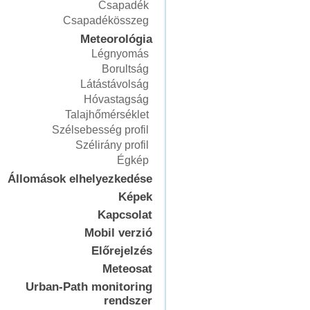
Csapadék
Csapadékösszeg
Meteorológia
Légnyomás
Borultság
Látástávolság
Hóvastagság
Talajhőmérséklet
Szélsebesség profil
Szélirány profil
Égkép
Állomások elhelyezkedése
Képek
Kapcsolat
Mobil verzió
Előrejelzés
Meteosat
Urban-Path monitoring
rendszer